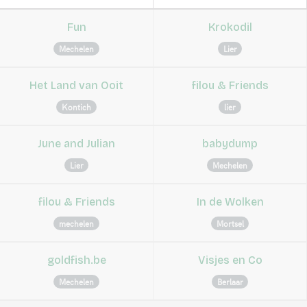
Fun
Krokodil
Mechelen
Lier
Het Land van Ooit
filou & Friends
Kontich
lier
June and Julian
babydump
Lier
Mechelen
filou & Friends
In de Wolken
mechelen
Mortsel
goldfish.be
Visjes en Co
Mechelen
Berlaar