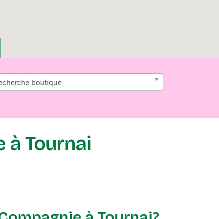
echerche boutique
e à Tournai
t Compagnie à Tournai?