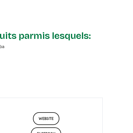
uits parmis lesquels:
aba
WEBSITE