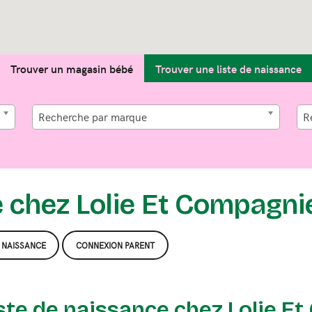
Trouver un magasin bébé
Trouver une liste de naissance
Recherche par marque
R
e chez Lolie Et Compagni
E NAISSANCE
CONNEXION PARENT
iste de naissance chez Lolie E