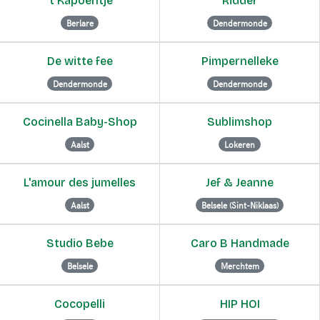
't Kapoentje
Ridder
Berlare
Dendermonde
De witte fee
Pimpernelleke
Dendermonde
Dendermonde
Cocinella Baby-Shop
Sublimshop
Aalst
Lokeren
L'amour des jumelles
Jef & Jeanne
Aalst
Belsele (Sint-Niklaas)
Studio Bebe
Caro B Handmade
Belsele
Merchtem
Cocopelli
HIP HOI