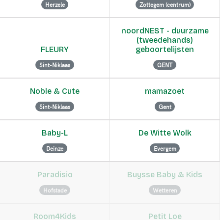
Herzele
Zottegem (centrum)
noordNEST - duurzame
(tweedehands)
FLEURY
geboortelijsten
Sint-Niklaas
GENT
Noble & Cute
mamazoet
Sint-Niklaas
Gent
Baby-L
De Witte Wolk
Deinze
Evergem
Paradisio
Buysse Baby & Kids
Hofstade
Wetteren
Room4Kids
Petit Loe